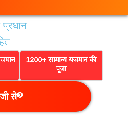
े प्रधान
ोहित
यजमान
1200+ सामान्य यजमान की
पूजा
जी से