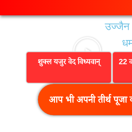
उज्जैन 
धर
शुक्ल यजुर वेद विध्यवान्
22 व
आप भी अपनी तीर्थ पूजा क