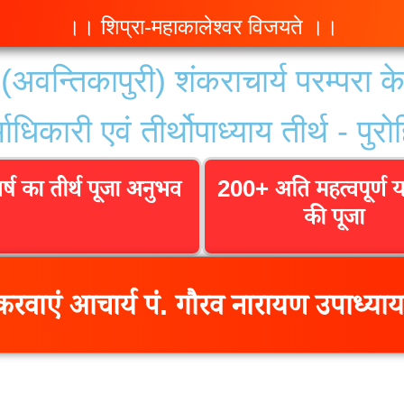
।। शिप्रा-महाकालेश्वर विजयते ।।
(अवन्तिकापुरी) शंकराचार्य परम्परा क
्माधिकारी एवं तीर्थोपाध्याय
तीर्थ - पुर
र्ष का तीर्थ पूजा अनुभव
200+ अति महत्वपूर्ण 
की पूजा
रवाएं आचार्य पं. गौरव नारायण उपाध्याय